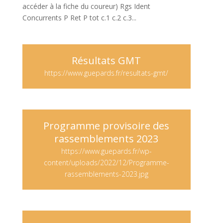
accéder à la fiche du coureur) Rgs Ident
Concurrents P Ret P tot c.1 c.2 c.3...
Résultats GMT
https://www.guepards.fr/resultats-gmt/
Programme provisoire des
rassemblements 2023
https://www.guepards.fr/wp-
content/uploads/2022/12/Programme-
rassemblements-2023.jpg