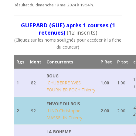
Résultat du dimanche 19 mai 2024 à 19.54 h.
GUEPARD (GUE) après 1 courses (1
retenues)
(12 inscrits)
(Cliquez sur les noms soulignés pour accéder à la fiche
du coureur)
Rgs
Ident
Concurrents
P Ret
P tot
c
BOUG
1
1
82
CHUBERRE YVES
1.00
1.00
1
FOURNIER FOCH Thierry
ENVOIE DU BOIS
2
2
92
LINO Christophe
2.00
2.00
2
MASSELIN Thierry
LA BOHEME
3