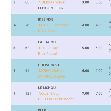
3
65
GUERIN Frederic
3.00
3.00
3
LEPICARD JEAN
IDEE FIXE
4
4
76
LE HAY Christophe
4.00
4.00
4
HOLL Denis
LA CAGOLE
5
5
62
DRULA Guy
5.00
5.00
5
BILY Pascal
GUEPARD 91
6
6
91
MORIO Christian
6.00
6.00
6
MAJUREL Sophie
LE LICHOU
7
7
121
COUSIN Guy
7.00
7.00
7
DECLERCQ Christophe
ELLE