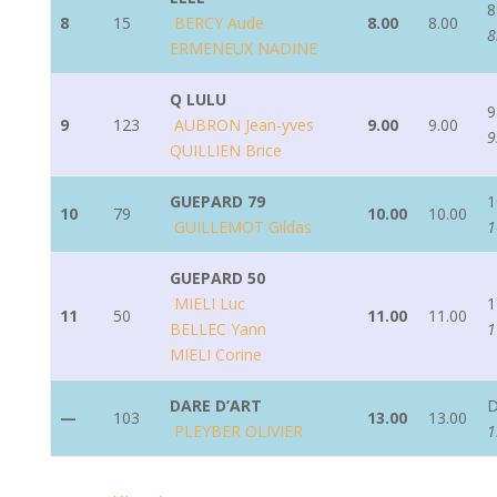
8
8
15
BERCY Aude
8.00
8.00
8
ERMENEUX NADINE
Q LULU
9
9
123
AUBRON Jean-yves
9.00
9.00
9
QUILLIEN Brice
GUEPARD 79
1
10
79
10.00
10.00
GUILLEMOT Gildas
1
GUEPARD 50
MIELI Luc
1
11
50
11.00
11.00
BELLEC Yann
1
MIELI Corine
DARE D’ART
—
103
13.00
13.00
PLEYBER OLIVIER
1