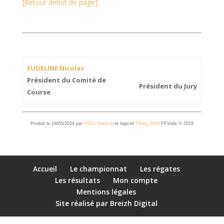
[Retour début de page]
EUDELINE Nicolas
Président du Comité de
Président du Jury
Course
Produit le 19/05/2024 par
HOLL Patricia
et logiciel
FReg_2019
FFVoile © 2019
Accueil
Le championnat
Les régates
Les résultats
Mon compte
Mentions légales
Site réalisé par Breizh Digital