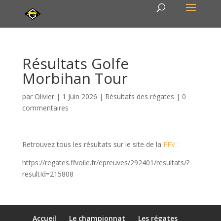
Résultats Golfe
Morbihan Tour
par
Olivier
|
1 Juin 2026
|
Résultats des régates
|
0
commentaires
Retrouvez tous les résultats sur le site de la
FFV :
https://regates.ffvoile.fr/epreuves/292401/resultats/?
resultId=215808
Accueil
Le championnat
Les régates